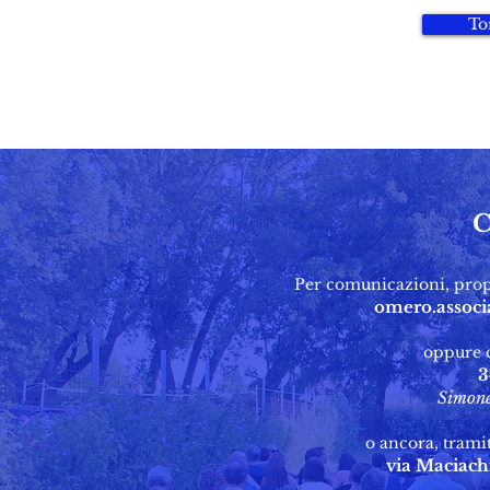
To
C
Per comunicazioni, propo
omero.assoc
oppure 
3
Simone
o ancora, tramit
via Maciachi