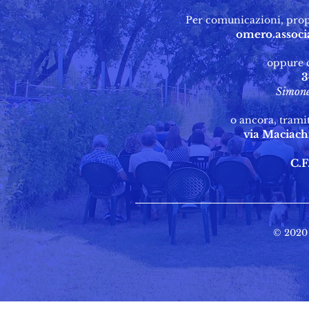
Per comunicazioni, propo
omero.assoc
oppure 
3
Simone
o ancora, tramit
via Maciachi
C.F
© 2020